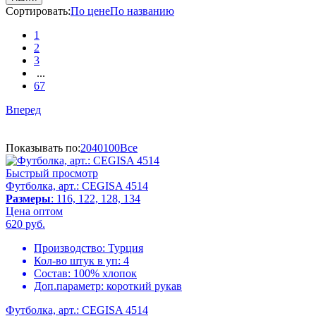
Сортировать:
По цене
По названию
1
2
3
...
67
Вперед
Показывать по:
20
40
100
Все
Быстрый просмотр
Футболка, арт.: CEGISA 4514
Размеры
: 116, 122, 128, 134
Цена оптом
620
руб.
Производство:
Турция
Кол-во штук в уп:
4
Состав:
100% хлопок
Доп.параметр:
короткий рукав
Футболка, арт.: CEGISA 4514