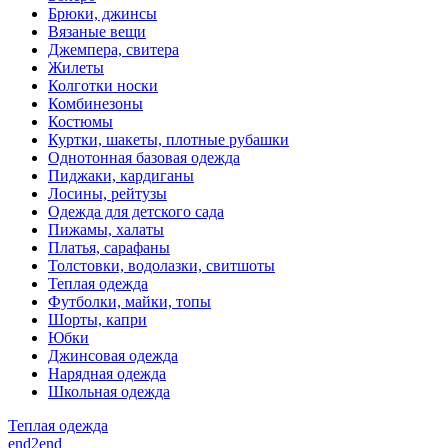
Брюки, джинсы
Вязаные вещи
Джемпера, свитера
Жилеты
Колготки носки
Комбинезоны
Костюмы
Куртки, шакеты, плотные рубашки
Однотонная базовая одежда
Пиджаки, кардиганы
Лосины, рейтузы
Одежда для детского сада
Пижамы, халаты
Платья, сарафаны
Толстовки, водолазки, свитшоты
Теплая одежда
Футболки, майки, топы
Шорты, капри
Юбки
Джинсовая одежда
Нарядная одежда
Школьная одежда
Теплая одежда
end2end