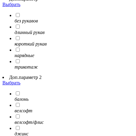
Выбрать
без рукавов
длинный рукав
короткий рукав
нарядные
трикотаж
Доп.параметр 2
Выбрать
балонь
велсофт
велсофт/флис
джинс