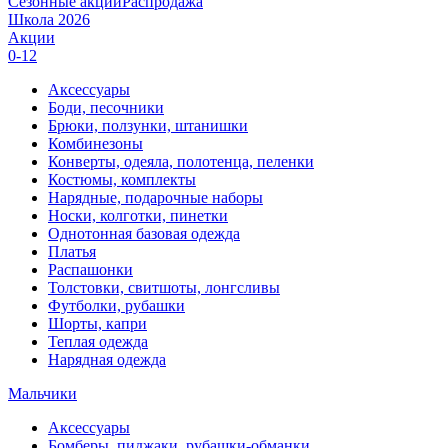
Сезонные акции
Распродажа
Школа 2026
Акции
0-12
Аксессуары
Боди, песочники
Брюки, ползунки, штанишки
Комбинезоны
Конверты, одеяла, полотенца, пеленки
Костюмы, комплекты
Нарядные, подарочные наборы
Носки, колготки, пинетки
Однотонная базовая одежда
Платья
Распашонки
Толстовки, свитшоты, лонгсливы
Футболки, рубашки
Шорты, капри
Теплая одежда
Нарядная одежда
Мальчики
Аксессуары
Бомберы, пиджаки, рубашки-обманки