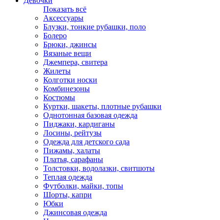
Девочки
Показать всё
Аксессуары
Блузки, тонкие рубашки, поло
Болеро
Брюки, джинсы
Вязаные вещи
Джемпера, свитера
Жилеты
Колготки носки
Комбинезоны
Костюмы
Куртки, шакеты, плотные рубашки
Однотонная базовая одежда
Пиджаки, кардиганы
Лосины, рейтузы
Одежда для детского сада
Пижамы, халаты
Платья, сарафаны
Толстовки, водолазки, свитшоты
Теплая одежда
Футболки, майки, топы
Шорты, капри
Юбки
Джинсовая одежда