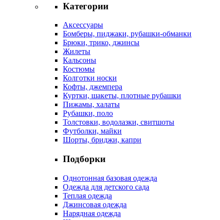
Категории
Аксессуары
Бомберы, пиджаки, рубашки-обманки
Брюки, трико, джинсы
Жилеты
Кальсоны
Костюмы
Колготки носки
Кофты, джемпера
Куртки, шакеты, плотные рубашки
Пижамы, халаты
Рубашки, поло
Толстовки, водолазки, свитшоты
Футболки, майки
Шорты, бриджи, капри
Подборки
Однотонная базовая одежда
Одежда для детского сада
Теплая одежда
Джинсовая одежда
Нарядная одежда