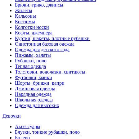
Брюки, трико, джинсы
Жилеты
Кальсоны
Костюмы
Колготки носки
Кофты, джемпера
Куртки, шакеты, плотные рубашки
Однотонная базовая одежда
Одежда для детского сада
Пижамы, халаты
Рубашки, поло
Теплая одежда
Толстовки, водолазки, свитшоты
Футболки, майки
Шорты, бриджи, капри
Джинсовая одежда
Нарядная одежда
Школьная одежда
Одежда для высоких
Девочки
Аксессуары
Блузки, тонкие рубашки, поло
Болеро