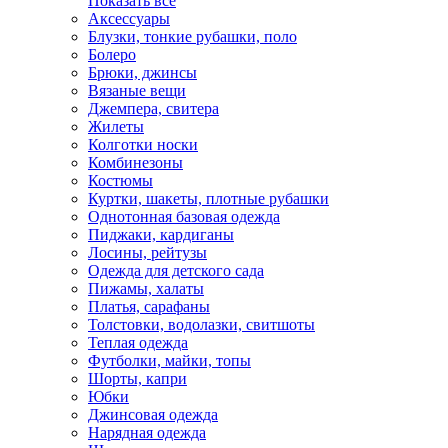
Показать всё
Аксессуары
Блузки, тонкие рубашки, поло
Болеро
Брюки, джинсы
Вязаные вещи
Джемпера, свитера
Жилеты
Колготки носки
Комбинезоны
Костюмы
Куртки, шакеты, плотные рубашки
Однотонная базовая одежда
Пиджаки, кардиганы
Лосины, рейтузы
Одежда для детского сада
Пижамы, халаты
Платья, сарафаны
Толстовки, водолазки, свитшоты
Теплая одежда
Футболки, майки, топы
Шорты, капри
Юбки
Джинсовая одежда
Нарядная одежда