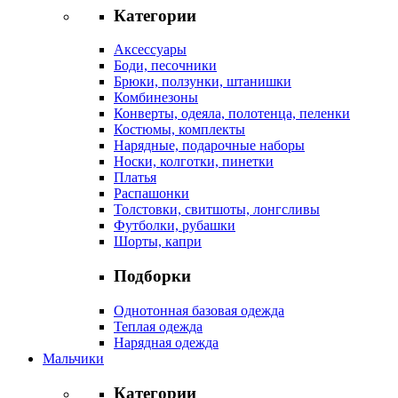
Категории
Аксессуары
Боди, песочники
Брюки, ползунки, штанишки
Комбинезоны
Конверты, одеяла, полотенца, пеленки
Костюмы, комплекты
Нарядные, подарочные наборы
Носки, колготки, пинетки
Платья
Распашонки
Толстовки, свитшоты, лонгсливы
Футболки, рубашки
Шорты, капри
Подборки
Однотонная базовая одежда
Теплая одежда
Нарядная одежда
Мальчики
Категории