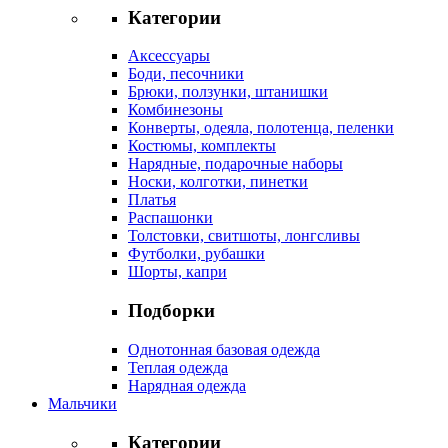
Категории
Аксессуары
Боди, песочники
Брюки, ползунки, штанишки
Комбинезоны
Конверты, одеяла, полотенца, пеленки
Костюмы, комплекты
Нарядные, подарочные наборы
Носки, колготки, пинетки
Платья
Распашонки
Толстовки, свитшоты, лонгсливы
Футболки, рубашки
Шорты, капри
Подборки
Однотонная базовая одежда
Теплая одежда
Нарядная одежда
Мальчики
Категории