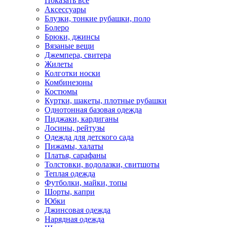
Показать всё
Аксессуары
Блузки, тонкие рубашки, поло
Болеро
Брюки, джинсы
Вязаные вещи
Джемпера, свитера
Жилеты
Колготки носки
Комбинезоны
Костюмы
Куртки, шакеты, плотные рубашки
Однотонная базовая одежда
Пиджаки, кардиганы
Лосины, рейтузы
Одежда для детского сада
Пижамы, халаты
Платья, сарафаны
Толстовки, водолазки, свитшоты
Теплая одежда
Футболки, майки, топы
Шорты, капри
Юбки
Джинсовая одежда
Нарядная одежда